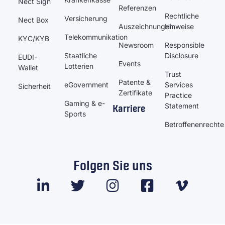
Nect Sign
Referenzen
Rechtliche
Versicherung
Nect Box
Auszeichnungen
Hinweise
Telekommunikation
KYC/KYB
Newsroom
Responsible
Staatliche
Disclosure
EUDI-
Events
Lotterien
Wallet
Trust
Patente &
eGovernment
Services
Sicherheit
Zertifikate
Practice
Gaming & e-
Statement
Karriere
Sports
Betroffenenrechte
Folgen Sie uns