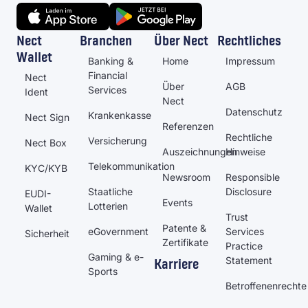
Nect
Branchen
Über Nect
Rechtliches
Wallet
Banking &
Home
Impressum
Financial
Nect
Über
AGB
Services
Ident
Nect
Datenschutz
Krankenkasse
Nect Sign
Referenzen
Rechtliche
Versicherung
Nect Box
Auszeichnungen
Hinweise
Telekommunikation
KYC/KYB
Newsroom
Responsible
Staatliche
Disclosure
EUDI-
Events
Lotterien
Wallet
Trust
Patente &
eGovernment
Services
Sicherheit
Zertifikate
Practice
Gaming & e-
Statement
Karriere
Sports
Betroffenenrechte