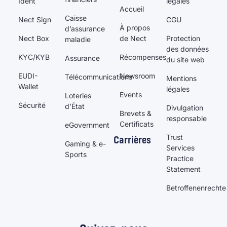
Ident
légales
Accueil
Caisse
Nect Sign
CGU
À propos
d’assurance
Nect Box
de Nect
Protection
maladie
des données
KYC/KYB
Récompenses
Assurance
du site web
EUDI-
Newsroom
Télécommunications
Mentions
Wallet
légales
Events
Loteries
Sécurité
d’État
Divulgation
Brevets &
responsable
Certificats
eGovernment
Trust
Carrières
Gaming & e-
Services
Sports
Practice
Statement
Betroffenenrechte