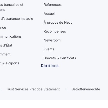
es bancaires et
Références
iers
Accueil
 d’assurance maladie
À propos de Nect
ance
Récompenses
ommunications
Newsroom
es d’État
Events
rnment
Brevets & Certificats
g & e-Sports
Carrières
Trust Services Practice Statement
Betroffenenrechte