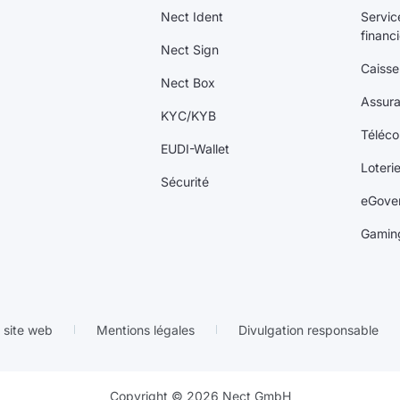
Nect Ident
Servic
financ
Nect Sign
Caisse
Nect Box
Assur
KYC/KYB
Téléc
EUDI-Wallet
Loteri
Sécurité
eGove
Gamin
 site web
Mentions légales
Divulgation responsable
Copyright © 2026 Nect GmbH