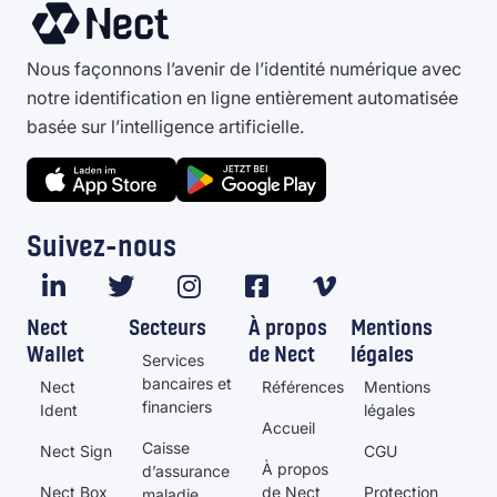
Nous façonnons l’avenir de l’identité numérique avec
notre identification en ligne entièrement automatisée
basée sur l’intelligence artificielle.
Suivez-nous
Nect
Secteurs
À propos
Mentions
Wallet
de Nect
légales
Services
bancaires et
Nect
Références
Mentions
financiers
Ident
légales
Accueil
Caisse
Nect Sign
CGU
À propos
d’assurance
Nect Box
de Nect
Protection
maladie