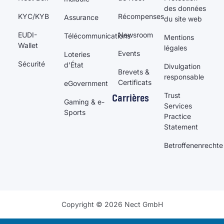
des données
KYC/KYB
Récompenses
Assurance
du site web
EUDI-
Newsroom
Télécommunications
Mentions
Wallet
légales
Events
Loteries
Sécurité
d’État
Divulgation
Brevets &
responsable
Certificats
eGovernment
Trust
Carrières
Gaming & e-
Services
Sports
Practice
Statement
Betroffenenrechte
Copyright © 2026 Nect GmbH