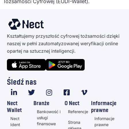
Tożsamości Cyfrowej (EUDI-Wallet).
Kształtujemy przyszłość cyfrowej tożsamości dzięki
naszej w pełni zautomatyzowanej weryfikacji online
opartej na sztucznej inteligencji.
Śledź nas
Nect
Branże
O Nect
Informacje
Wallet
prawne
Bankowość i
Referencje
usługi
Nect
Informacje
Strona
finansowe
Ident
prawne
główna